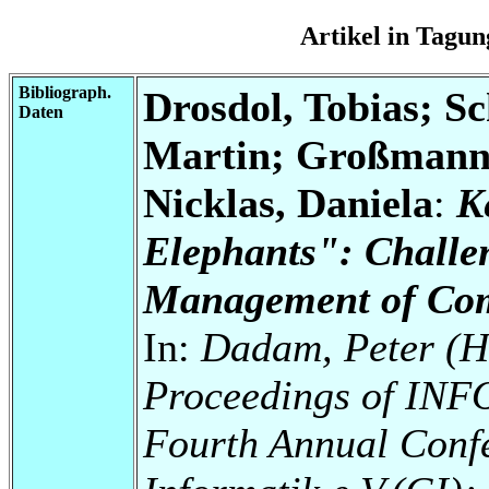
Artikel in Tag
Bibliograph.
Drosdol, Tobias; S
Daten
Martin; Großmann,
Nicklas, Daniela
:
K
Elephants": Challe
Management of Com
In:
Dadam, Peter (Hr
Proceedings of INF
Fourth Annual Confe