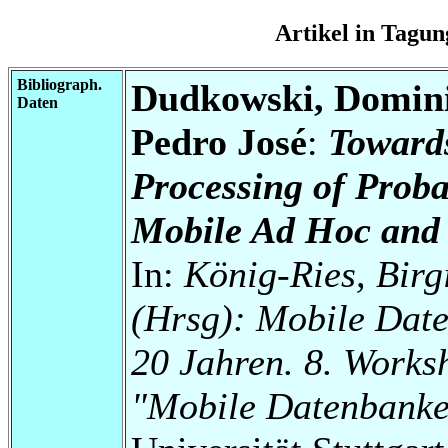
Artikel in Tag
Bibliograph.
Dudkowski, Domini
Daten
Pedro José
:
Towards
Processing of Probab
Mobile Ad Hoc and 
In:
König-Ries, Birg
(Hrsg): Mobile Date
20 Jahren. 8. Works
"Mobile Datenbanke