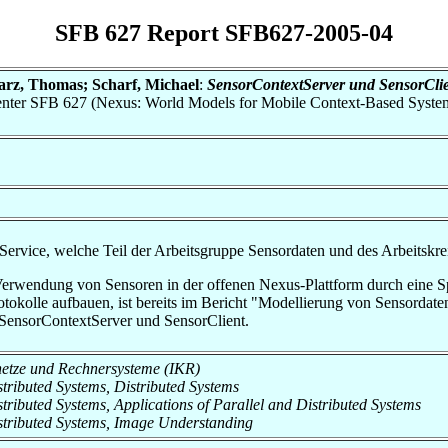
SFB 627 Report SFB627-2005-04
arz, Thomas; Scharf, Michael
:
SensorContextServer und SensorClie
h Center SFB 627 (Nexus: World Models for Mobile Context-Based Syste
rService, welche Teil der Arbeitsgruppe Sensordaten und des Arbeitskr
Verwendung von Sensoren in der offenen Nexus-Plattform durch eine Sp
tokolle aufbauen, ist bereits im Bericht "Modellierung von Sensordate
 SensorContextServer und SensorClient.
snetze und Rechnersysteme (IKR)
istributed Systems, Distributed Systems
Distributed Systems, Applications of Parallel and Distributed Systems
 Distributed Systems, Image Understanding