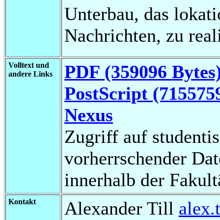
Unterbau, das lokat
Nachrichten, zu real
Volltext und
PDF (359096 Bytes
andere Links
PostScript (715575
Nexus
Zugriff auf studenti
vorherrschender Da
innerhalb der Fakul
Kontakt
Alexander Till
alex.