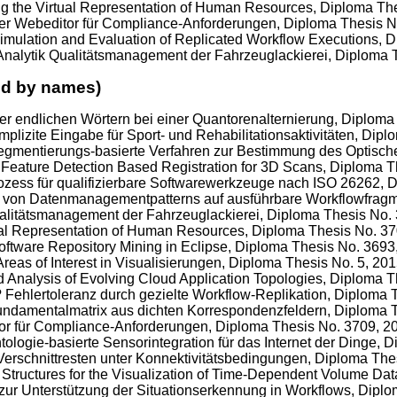
ing the Virtual Representation of Human Resources, Diploma Th
her Webeditor für Compliance-Anforderungen, Diploma Thesis N
Simulation and Evaluation of Replicated Workflow Executions, 
 Analytik Qualitätsmanagement der Fahrzeuglackierei, Diploma 
ed by names)
ber endlichen Wörtern bei einer Quantorenalternierung, Diploma
implizite Eingabe für Sport- und Rehabilitationsaktivitäten, Dip
Segmentierungs-basierte Verfahren zur Bestimmung des Optisch
n Feature Detection Based Registration for 3D Scans, Diploma 
ozess für qualifizierbare Softwarewerkzeuge nach ISO 26262, 
g von Datenmanagementpatterns auf ausführbare Workflowfragm
Qualitätsmanagement der Fahrzeuglackierei, Diploma Thesis No.
rtual Representation of Human Resources, Diploma Thesis No. 37
Software Repository Mining in Eclipse, Diploma Thesis No. 3693
reas of Interest in Visualisierungen, Diploma Thesis No. 5, 201
sed Analysis of Evolving Cloud Application Topologies, Diploma T
t? Fehlertoleranz durch gezielte Workflow-Replikation, Diploma 
ndamentalmatrix aus dichten Korrespondenzfeldern, Diploma T
tor für Compliance-Anforderungen, Diploma Thesis No. 3709, 2
ntologie-basierte Sensorintegration für das Internet der Dinge, 
erschnittresten unter Konnektivitätsbedingungen, Diploma The
 Structures for the Visualization of Time-Dependent Volume Da
 zur Unterstützung der Situationserkennung in Workflows, Dipl