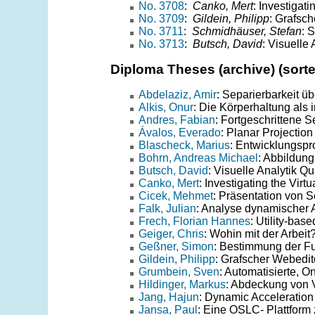
No. 3708
:
Canko, Mert
: Investigat
No. 3709
:
Gildein, Philipp
: Grafsc
No. 3711
:
Schmidhäuser, Stefan
: 
No. 3713
:
Butsch, David
: Visuelle
Diploma Theses (archive) (sort
Abdelaziz, Amir
: Separierbarkeit ü
Alkis, Onur
: Die Körperhaltung als 
Andres, Fabian
: Fortgeschrittene 
Ávalos, Everado
: Planar Projectio
Blascheck, Marius
: Entwicklungspr
Bohrn, Andreas Michael
: Abbildun
Butsch, David
: Visuelle Analytik 
Canko, Mert
: Investigating the Vi
Cicek, Mehmet
: Präsentation von 
Falk, Julian
: Analyse dynamischer A
Frech, Florian Hannes
: Utility-ba
Geiger, Chris
: Wohin mit der Arbei
Geßner, Simon
: Bestimmung der Fu
Gildein, Philipp
: Grafscher Webedi
Grumbein, Sven
: Automatisierte, O
Hildinger, Markus
: Abdeckung von V
Jang, Hajun
: Dynamic Acceleration
Jansa, Paul
: Eine OSLC- Plattform