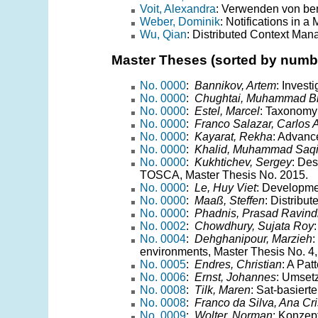
Voit, Alexandra
: Verwenden von ber
Weber, Dominik
: Notifications in 
Wu, Qian
: Distributed Context Ma
Master Theses (sorted by numb
No. 0000
:
Bannikov, Artem
: Invest
No. 0000
:
Chughtai, Muhammad Bi
No. 0000
:
Estel, Marcel
: Taxonomy
No. 0000
:
Franco Salazar, Carlos A
No. 0000
:
Kayarat, Rekha
: Advanc
No. 0000
:
Khalid, Muhammad Saq
No. 0000
:
Kukhtichev, Sergey
: Des
TOSCA, Master Thesis No. 2015.
No. 0000
:
Le, Huy Viet
: Developme
No. 0000
:
Maaß, Steffen
: Distribu
No. 0000
:
Phadnis, Prasad Ravind
No. 0002
:
Chowdhury, Sujata Roy
No. 0004
:
Dehghanipour, Marzieh
:
environments, Master Thesis No. 4,
No. 0005
:
Endres, Christian
: A Pat
No. 0006
:
Ernst, Johannes
: Umset
No. 0008
:
Tilk, Maren
: Sat-basiert
No. 0008
:
Franco da Silva, Ana Cri
No. 0009
:
Wolter, Norman
: Konzep