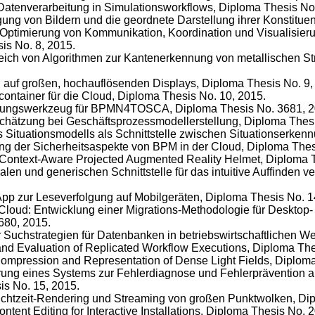
 Datenverarbeitung in Simulationsworkflows, Diploma Thesis No
egung von Bildern und die geordnete Darstellung ihrer Konstitu
 Optimierung von Kommunikation, Koordination und Visualisie
is No. 8, 2015.
eich von Algorithmen zur Kantenerkennung von metallischen St
en auf großen, hochauflösenden Displays, Diploma Thesis No. 9,
ncontainer für die Cloud, Diploma Thesis No. 10, 2015.
erungswerkzeug für BPMN4TOSCA, Diploma Thesis No. 3681, 2
chätzung bei Geschäftsprozessmodellerstellung, Diploma Thesi
s Situationsmodells als Schnittstelle zwischen Situationserke
tung der Sicherheitsaspekte von BPM in der Cloud, Diploma The
 Context-Aware Projected Augmented Reality Helmet, Diploma 
ralen und generischen Schnittstelle für das intuitive Auffinden ve
App zur Leseverfolgung auf Mobilgeräten, Diploma Thesis No. 1
 Cloud: Entwicklung einer Migrations-Methodologie für Deskto
680, 2015.
er Suchstrategien für Datenbanken in betriebswirtschaftliche
 and Evaluation of Replicated Workflow Executions, Diploma The
Compression and Representation of Dense Light Fields, Diplom
erung eines Systems zur Fehlerdiagnose und Fehlerprävention 
is No. 15, 2015.
Echtzeit-Rendering und Streaming von großen Punktwolken, Di
ontent Editing for Interactive Installations, Diploma Thesis No. 