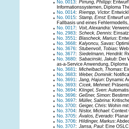
No. 0013
:
Pirrung, Philipp
: Entwurf
Informationssystemen, Diploma The
No. 0014
:
Riempp, Victor
: Entwick
No. 0015
:
Stamp, Ernst
: Entwurf u
Fallbasis und eines Fehlermodells,
No. 0017
:
Voit, Alexandra
: Verwend
No. 2983
:
Scheck, Dennis
: Einsat
No. 3551
:
Blascheck, Marius
: Ent
No. 3668
:
Kalyoncu, Savas
: Optim
No. 3676
:
Stubenvoll, Tobias
: Web
No. 3677
:
Siedelmann, Hendrik
: R
No. 3680
:
Sabacinski, Jakub
: Der
as-a-Service Anwendung, Diploma 
No. 3681
:
Michelbach, Thomas
: E
No. 3683
:
Weber, Dominik
: Notifi
No. 3691
:
Jang, Hajun
: Dynamic A
No. 3693
:
Cicek, Mehmet
: Präsent
No. 3694
:
Klingel, Sven
: Automati
No. 3696
:
Geßner, Simon
: Bestim
No. 3697
:
Müller, Sabrina
: Kritisc
No. 3700
:
Geiger, Chris
: Wohin mit
No. 3704
:
Nistor, Michael
: Context
No. 3705
:
Ávalos, Everado
: Plana
No. 3706
:
Hildinger, Markus
: Abde
No. 3707
:
Jansa, Paul
: Eine OSLC-