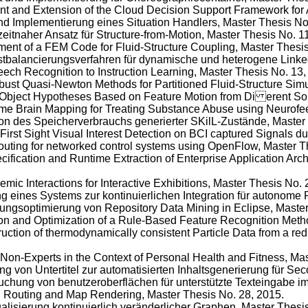
nt and Extension of the Cloud Decision Support Framework for A
nd Implementierung eines Situation Handlers, Master Thesis No
tzeitnaher Ansatz für Structure-from-Motion, Master Thesis No. 1
ment of a FEM Code for Fluid-Structure Coupling, Master Thesis
stbalancierungsverfahren für dynamische und heterogene Linked
ech Recognition to Instruction Learning, Master Thesis No. 13,
bust Quasi-Newton Methods for Partitioned Fluid-Structure Simu
ng Object Hypotheses Based on Feature Motion from Di erent So
ime Brain Mapping for Treating Substance Abuse using Neurofe
ion des Speicherverbrauchs generierter SKilL-Zustände, Master
 First Sight Visual Interest Detection on BCI captured Signals 
routing for networked control systems using OpenFlow, Master T
ecification and Runtime Extraction of Enterprise Application Ar
xemic Interactions for Interactive Exhibitions, Master Thesis No. 
ng eines Systems zur kontinuierlichen Integration für autonome 
erungsoptimierung von Repository Data Mining in Eclipse, Maste
tion and Optimization of a Rule-Based Feature Recognition Meth
ruction of thermodynamically consistent Particle Data from a re
r Non-Experts in the Context of Personal Health and Fitness, Ma
ung von Untertitel zur automatisierten Inhaltsgenerierung für 
suchung von benutzeroberflächen für unterstützte Texteingabe i
ed Routing and Map Rendering, Master Thesis No. 28, 2015.
ualisierung kontinuierlich veränderlicher Graphen, Master Thesi