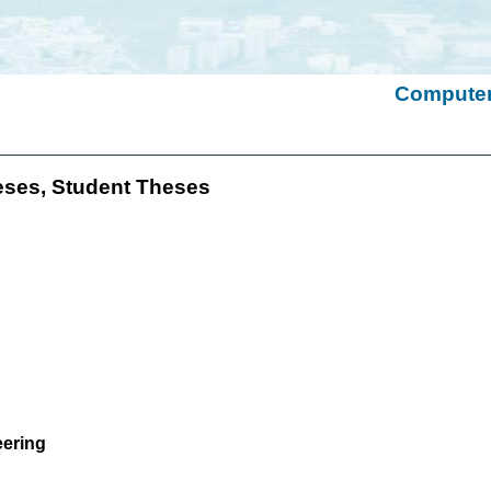
Computer 
eses, Student Theses
eering