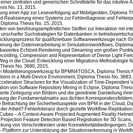
 einer zentralen und generischen Schnittstelle für das intuitive Au
sis No. 13, 2015.
lung einer App zur Leseverfolgung auf Mobilgeräten, Diploma T
nd Realisierung eines Systems zur Fehlerdiagnose und Fehler
 Diploma Thesis No. 15, 2015.
en von berührungsempfindlichen Stoffen zur Interaktion mit int
z unscharfer Suchstrategien für Datenbanken in betriebswirts
wicklungsprozess für qualifizierbare Softwarewerkzeuge nach I
ierung der Datenverarbeitung in Simulationsworkflows, Diploma
basiertes Echtzeit-Rendering und Streaming von großen Punkt
ecording, Compression and Representation of Dense Light Fiel
 Weg in die Cloud: Entwicklung einer Migrations-Methodologie 
Thesis No. 3680, 2015.
in Modellierungswerkzeug für BPMN4TOSCA, Diploma Thesis N
cations in a Multi-Device Environment, Diploma Thesis No. 3683,
cceleration Structures for the Visualization of Time-Dependen
ation von Software Repository Mining in Eclipse, Diploma Thesi
sierte Zerlegung von Bildern und die geordnete Darstellung ihre
mung der Fundamentalmatrix aus dichten Korrespondenzfeldern
he Betrachtung der Sicherheitsaspekte von BPM in der Cloud, D
 der Arbeit? Fehlertoleranz durch gezielte Workflow-Replikatio
 Cubes – A Context-Aware Projected Augmented Reality Helmet
r Projection Feature Detection Based Registration for 3D Scans
ckung von Verschnittresten unter Konnektivitätsbedingungen, D
 Plattform zur Unterstützung der Situationserkennung in Workf