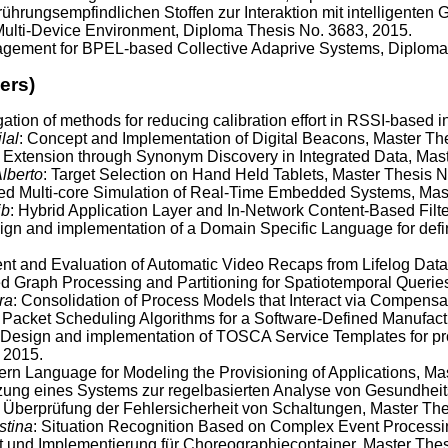
ührungsempfindlichen Stoffen zur Interaktion mit intelligenten 
a Multi-Device Environment, Diploma Thesis No. 3683, 2015.
nagement for BPEL-based Collective Adaprive Systems, Diploma
ers)
igation of methods for reducing calibration effort in RSSI-based
lal
: Concept and Implementation of Digital Beacons, Master Th
 Extension through Synonym Discovery in Integrated Data, Mast
lberto
: Target Selection on Hand Held Tablets, Master Thesis N
ed Multi-core Simulation of Real-Time Embedded Systems, Mas
ib
: Hybrid Application Layer and In-Network Content-Based Filt
ign and implementation of a Domain Specific Language for def
nt and Evaluation of Automatic Video Recaps from Lifelog Data
ted Graph Processing and Partitioning for Spatiotemporal Queri
ra
: Consolidation of Process Models that Interact via Compens
: Packet Scheduling Algorithms for a Software-Defined Manufact
 Design and implementation of TOSCA Service Templates for pro
 2015.
tern Language for Modeling the Provisioning of Applications, Ma
zung eines Systems zur regelbasierten Analyse von Gesundheits
e Überprüfung der Fehlersicherheit von Schaltungen, Master The
stina
: Situation Recognition Based on Complex Event Processin
t und Implementierung für Choreographiecontainer, Master Thes