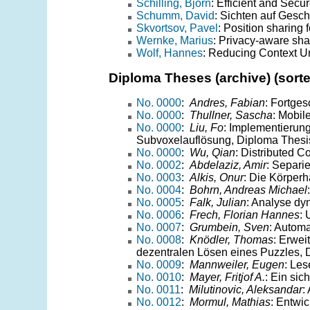
Schilling, Björn
: Efficient and Sec
Schumm, David
: Sichten auf Gesc
Skvortsov, Pavel
: Position sharing 
Wernke, Marius
: Privacy-aware shar
Wolf, Hannes
: Reducing Context Un
Diploma Theses (archive) (sort
No. 0000
:
Andres, Fabian
: Fortge
No. 0000
:
Thullner, Sascha
: Mobil
No. 0000
:
Liu, Fo
: Implementierun
Subvoxelauflösung, Diploma Thesi
No. 0000
:
Wu, Qian
: Distributed 
No. 0002
:
Abdelaziz, Amir
: Separi
No. 0003
:
Alkis, Onur
: Die Körperh
No. 0004
:
Bohrn, Andreas Michael
No. 0005
:
Falk, Julian
: Analyse dy
No. 0006
:
Frech, Florian Hannes
: 
No. 0007
:
Grumbein, Sven
: Automa
No. 0008
:
Knödler, Thomas
: Erwei
dezentralen Lösen eines Puzzles, 
No. 0009
:
Mannweiler, Eugen
: Les
No. 0010
:
Mayer, Fritjof A.
: Ein sic
No. 0011
:
Milutinovic, Aleksandar
:
No. 0012
:
Mormul, Mathias
: Entwi