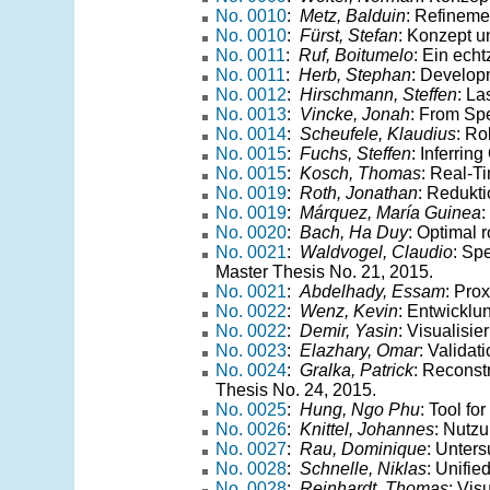
No. 0010
:
Metz, Balduin
: Refineme
No. 0010
:
Fürst, Stefan
: Konzept u
No. 0011
:
Ruf, Boitumelo
: Ein ech
No. 0011
:
Herb, Stephan
: Develop
No. 0012
:
Hirschmann, Steffen
: La
No. 0013
:
Vincke, Jonah
: From Spe
No. 0014
:
Scheufele, Klaudius
: Ro
No. 0015
:
Fuchs, Steffen
: Inferri
No. 0015
:
Kosch, Thomas
: Real-T
No. 0019
:
Roth, Jonathan
: Redukt
No. 0019
:
Márquez, María Guinea
:
No. 0020
:
Bach, Ha Duy
: Optimal 
No. 0021
:
Waldvogel, Claudio
: Sp
Master Thesis No. 21, 2015.
No. 0021
:
Abdelhady, Essam
: Pro
No. 0022
:
Wenz, Kevin
: Entwicklu
No. 0022
:
Demir, Yasin
: Visualisi
No. 0023
:
Elazhary, Omar
: Valida
No. 0024
:
Gralka, Patrick
: Reconst
Thesis No. 24, 2015.
No. 0025
:
Hung, Ngo Phu
: Tool fo
No. 0026
:
Knittel, Johannes
: Nutz
No. 0027
:
Rau, Dominique
: Unter
No. 0028
:
Schnelle, Niklas
: Unifi
No. 0028
:
Reinhardt, Thomas
: Vis