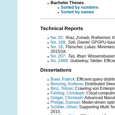
Bachelor Theses
Sorted by numbers
Sorted by names
Technical Reports
No. 02
:
Riaz, Zohaib; Rothermel, K
No. 169
:
Söll, Daniel
: GPGPU-basie
No. 18
:
Fleischer, Lukas
: Minimier
2015/18.
No. 207
:
Tas, Ilhan
: Wissensbasiert
No. 2469
:
Gutowksy, Stefan
: Effic
Dissertations
Baier, Patrick
: Efficient query dist
Benzing, Andreas
: Distributed Str
Binz, Tobias
: Crawling von Enterpr
Fehling, Christoph
: Cloud computing
Gröger, Christoph
: Advanced Manufa
Philipp, Damian
: Model-driven opti
Schiller, Oliver
: Supporting Multi-T
2015.