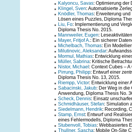
Kalyoncu, Savas
: Optimierung der
Klingel, Sven
: Automatisierte Zerl
Knödler, Thomas
: Erweiterung und
Lösen eines Puzzles, Diploma Thes
Liu, Fo
: Implementierung und Vergl
Diploma Thesis No. 2015.
Mannweiler, Eugen
: Leseaktivität
Mayer, Fritjof A.
: Ein sicherer Date
Michelbach, Thomas
: Ein Modelli
Milutinovic, Aleksandar
: Aufwandss
Mormul, Mathias
: Entwicklung eine
Müller, Sabrina
: Kritische Betrach
Nistor, Michael
: Context Cubes – A
Pirrung, Philipp
: Entwurf einer zent
Diploma Thesis No. 13, 2015.
Riempp, Victor
: Entwicklung einer 
Sabacinski, Jakub
: Der Weg in die
Anwendung, Diploma Thesis No. 3
Scheck, Dennis
: Einsatz unscharf
Schmidhäuser, Stefan
: Simulation
Siedelmann, Hendrik
: Recording, 
Stamp, Ernst
: Entwurf und Realisi
eines Fehlermodells, Diploma Thes
Stubenvoll, Tobias
: Webbasiertes 
Thullner, Sascha
: Mobile On-Site C