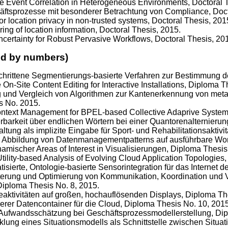
ure Event Correlation in Heterogeneous Environments, Doctoral 
häftsprozesse mit besonderer Betrachtung von Compliance, Doct
for location privacy in non-trusted systems, Doctoral Thesis, 201
ing of location information, Doctoral Thesis, 2015.
certainty for Robust Pervasive Workflows, Doctoral Thesis, 20
ed by numbers)
schrittene Segmentierungs-basierte Verfahren zur Bestimmung 
e On-Site Content Editing for Interactive Installations, Diploma 
g und Vergleich von Algorithmen zur Kantenerkennung von metal
s No. 2015.
Context Management for BPEL-based Collective Adaprive System
erbarkeit über endlichen Wörtern bei einer Quantorenalternieru
altung als implizite Eingabe für Sport- und Rehabilitationsaktiv
: Abbildung von Datenmanagementpatterns auf ausführbare Wor
namischer Areas of Interest in Visualisierungen, Diploma Thesis
Utility-based Analysis of Evolving Cloud Application Topologies
tisierte, Ontologie-basierte Sensorintegration für das Internet 
terung und Optimierung von Kommunikation, Koordination und 
Diploma Thesis No. 8, 2015.
eaktivitäten auf großen, hochauflösenden Displays, Diploma Th
herer Datencontainer für die Cloud, Diploma Thesis No. 10, 2015
 Aufwandsschätzung bei Geschäftsprozessmodellerstellung, Dip
cklung eines Situationsmodells als Schnittstelle zwischen Situ