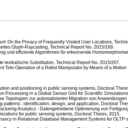
urt
: On the Privacy of Frequently Visited User Locations, Techn
rtes Glyph-Raycasting, Technical Report No. 2015/169.
ung und effiziente Algorithmen für erkennende Homomorphisme
e lexikalische Substitution, Technical Report No. 2015/207.
ient Tele-Operation of a Robot Manipulator by Means of a Motion
ribution and positioning in public sensing systems, Doctoral Thesi
eam Processing in a Global Sensor Grid for Scientific Simulation
ise Topologien zur automatisierten Migration von Anwendungen 
 patterns : identification, design, and application, Doctoral The
cturing Analytics - Datengetriebene Optimierung von Fertigun
mizations for public sensing systems, Doctoral Thesis, 2015.
enancy in Relational Database Management Systems for OLTP-sty