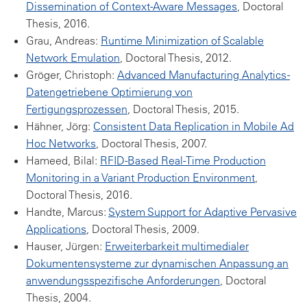
Dissemination of Context-Aware Messages
, Doctoral
Thesis, 2016.
Grau, Andreas:
Runtime Minimization of Scalable
Network Emulation
, Doctoral Thesis, 2012.
Gröger, Christoph:
Advanced Manufacturing Analytics -
Datengetriebene Optimierung von
Fertigungsprozessen
, Doctoral Thesis, 2015.
Hähner, Jörg:
Consistent Data Replication in Mobile Ad
Hoc Networks
, Doctoral Thesis, 2007.
Hameed, Bilal:
RFID-Based Real-Time Production
Monitoring in a Variant Production Environment
,
Doctoral Thesis, 2016.
Handte, Marcus:
System Support for Adaptive Pervasive
Applications
, Doctoral Thesis, 2009.
Hauser, Jürgen:
Erweiterbarkeit multimedialer
Dokumentensysteme zur dynamischen Anpassung an
anwendungsspezifische Anforderungen
, Doctoral
Thesis, 2004.