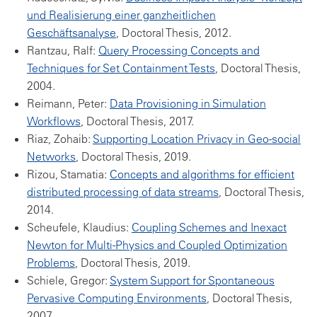
und Realisierung einer ganzheitlichen
Geschäftsanalyse
, Doctoral Thesis, 2012.
Rantzau, Ralf:
Query Processing Concepts and
Techniques for Set Containment Tests
, Doctoral Thesis,
2004.
Reimann, Peter:
Data Provisioning in Simulation
Workflows
, Doctoral Thesis, 2017.
Riaz, Zohaib:
Supporting Location Privacy in Geo-social
Networks
, Doctoral Thesis, 2019.
Rizou, Stamatia:
Concepts and algorithms for efficient
distributed processing of data streams
, Doctoral Thesis,
2014.
Scheufele, Klaudius:
Coupling Schemes and Inexact
Newton for Multi-Physics and Coupled Optimization
Problems
, Doctoral Thesis, 2019.
Schiele, Gregor:
System Support for Spontaneous
Pervasive Computing Environments
, Doctoral Thesis,
2007.