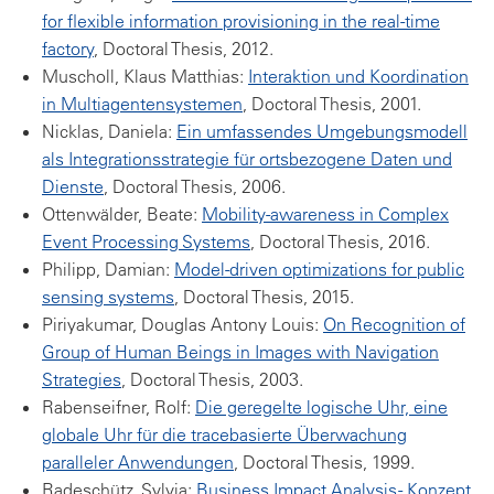
for flexible information provisioning in the real-time
factory
, Doctoral Thesis, 2012.
Muscholl, Klaus Matthias:
Interaktion und Koordination
in Multiagentensystemen
, Doctoral Thesis, 2001.
Nicklas, Daniela:
Ein umfassendes Umgebungsmodell
als Integrationsstrategie für ortsbezogene Daten und
Dienste
, Doctoral Thesis, 2006.
Ottenwälder, Beate:
Mobility-awareness in Complex
Event Processing Systems
, Doctoral Thesis, 2016.
Philipp, Damian:
Model-driven optimizations for public
sensing systems
, Doctoral Thesis, 2015.
Piriyakumar, Douglas Antony Louis:
On Recognition of
Group of Human Beings in Images with Navigation
Strategies
, Doctoral Thesis, 2003.
Rabenseifner, Rolf:
Die geregelte logische Uhr, eine
globale Uhr für die tracebasierte Überwachung
paralleler Anwendungen
, Doctoral Thesis, 1999.
Radeschütz, Sylvia:
Business Impact Analysis - Konzept