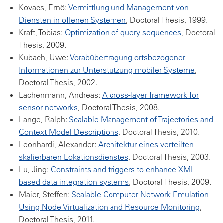
Kovacs, Ernö:
Vermittlung und Management von
Diensten in offenen Systemen
, Doctoral Thesis, 1999.
Kraft, Tobias:
Optimization of query sequences
, Doctoral
Thesis, 2009.
Kubach, Uwe:
Vorabübertragung ortsbezogener
Informationen zur Unterstützung mobiler Systeme
,
Doctoral Thesis, 2002.
Lachenmann, Andreas:
A cross-layer framework for
sensor networks
, Doctoral Thesis, 2008.
Lange, Ralph:
Scalable Management of Trajectories and
Context Model Descriptions
, Doctoral Thesis, 2010.
Leonhardi, Alexander:
Architektur eines verteilten
skalierbaren Lokationsdienstes
, Doctoral Thesis, 2003.
Lu, Jing:
Constraints and triggers to enhance XML-
based data integration systems
, Doctoral Thesis, 2009.
Maier, Steffen:
Scalable Computer Network Emulation
Using Node Virtualization and Resource Monitoring
,
Doctoral Thesis, 2011.