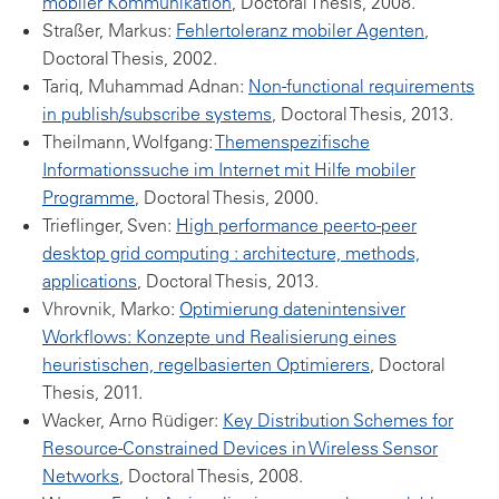
mobiler Kommunikation
, Doctoral Thesis, 2008.
Straßer, Markus:
Fehlertoleranz mobiler Agenten
,
Doctoral Thesis, 2002.
Tariq, Muhammad Adnan:
Non-functional requirements
in publish/subscribe systems
, Doctoral Thesis, 2013.
Theilmann, Wolfgang:
Themenspezifische
Informationssuche im Internet mit Hilfe mobiler
Programme
, Doctoral Thesis, 2000.
Trieflinger, Sven:
High performance peer-to-peer
desktop grid computing : architecture, methods,
applications
, Doctoral Thesis, 2013.
Vhrovnik, Marko:
Optimierung datenintensiver
Workflows: Konzepte und Realisierung eines
heuristischen, regelbasierten Optimierers
, Doctoral
Thesis, 2011.
Wacker, Arno Rüdiger:
Key Distribution Schemes for
Resource-Constrained Devices in Wireless Sensor
Networks
, Doctoral Thesis, 2008.