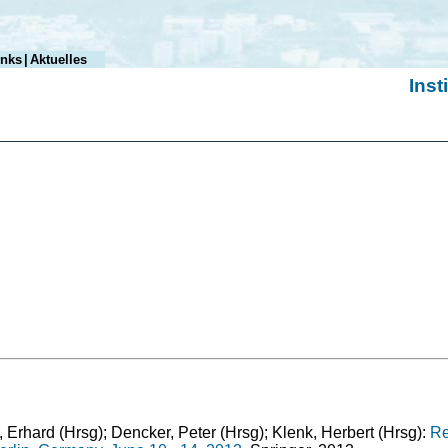
inks
|
Aktuelles
Inst
, Erhard (Hrsg); Dencker, Peter (Hrsg); Klenk, Herbert (Hrsg):
Re