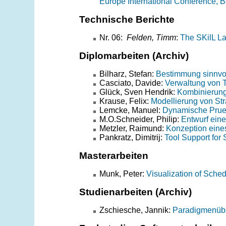
Europe International Conference, B
Technische Berichte
Nr. 06:
Felden, Timm
:
The SKilL L
Diplomarbeiten (Archiv)
Bilharz, Stefan:
Bestimmung sinnvo
Casciato, Davide:
Verwaltung von T
Glück, Sven Hendrik:
Kombinierung
Krause, Felix:
Modellierung von St
Lemcke, Manuel:
Dynamische Prue
M.O.Schneider, Philip:
Entwurf eine
Metzler, Raimund:
Konzeption eine
Pankratz, Dimitrij:
Tool Support for
Masterarbeiten
Munk, Peter:
Visualization of Sch
Studienarbeiten (Archiv)
Zschiesche, Jannik:
Paradigmenüber