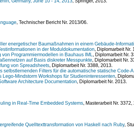
erlin, Germany, June 10 - 14, 2013
, Springer, 2013.
anguage
, Technischer Bericht Nr. 2013/06.
ller energetischer Baumaßnahmen in einem Gebäude-Informat
estinformationen in der Moduldokumentation
, Diplomarbeit Nr. 
 von Programmiermodellen in Bauhaus IML
, Diplomarbeit Nr. 
raßennetzen auf Basis diskreter Messpunkte
, Diplomarbeit Nr. 
fung von Spreadsheets
, Diplomarbeit Nr. 3388, 2013.
s selbstlernenden Filters für die automatische statische Code-
s Lego-Mindstorm Workshops für Studieninteressenten
, Diplom
 Software Architecture Documentation
, Diplomarbeit Nr. 2013.
eduling in Real-Time Embedded Systems
, Masterarbeit Nr. 3372,
greifende Quelltexttransformation von Haskell nach Ruby
, St