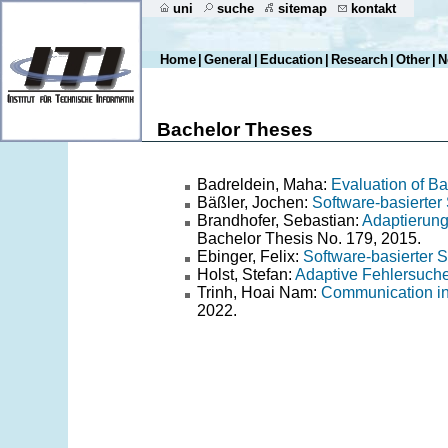
uni
suche
sitemap
kontakt
Home
|
General
|
Education
|
Research
|
Other
|
N
Bachelor Theses
Badreldein, Maha:
Evaluation of B
Bäßler, Jochen:
Software-basierter
Brandhofer, Sebastian:
Adaptierung
Bachelor Thesis No. 179, 2015.
Ebinger, Felix:
Software-basierter S
Holst, Stefan:
Adaptive Fehlersuche
Trinh, Hoai Nam:
Communication in 
2022.