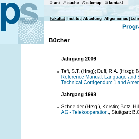
uni
suche
sitemap
kontakt
Fakultät
|
Institut
|
Abteilung
|
Allgemeines
|
Leh
Progr
Bücher
Jahrgang 2006
Taft, S.T. (Hrsg); Duff, R.A. (Hrsg); 
Reference Manual. Language and St
Technical Corrigendum 1 and Ame
Jahrgang 1998
Schneider (Hrsg.), Kerstin; Betz, H
AG - Telekooperation.
, Stuttgart: B