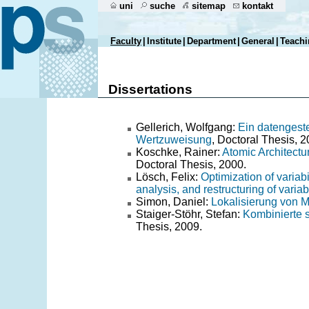
uni
suche
sitemap
kontakt
Faculty
|
Institute
|
Department
|
General
|
Teachi
Dissertations
Gellerich, Wolfgang:
Ein datengest
Wertzuweisung
, Doctoral Thesis, 2
Koschke, Rainer:
Atomic Architect
Doctoral Thesis, 2000.
Lösch, Felix:
Optimization of variabi
analysis, and restructuring of variab
Simon, Daniel:
Lokalisierung von 
Staiger-Stöhr, Stefan:
Kombinierte s
Thesis, 2009.