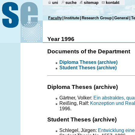
uni
suche
sitemap
kontakt
Faculty
|
Institute
|
Research Group
|
General
|
T
Year 1996
Documents of the Department
Diploma Theses (archive)
Student Theses (archive)
Diploma Theses (archive)
Gärtner, Volker:
Ein abstraktes, qua
Reißing, Ralf:
Konzeption und Real
1996.
Student Theses (archive)
Schlegel, Jürgen:
Entwicklung eine