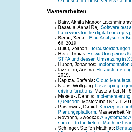
Orchestration for Serverless Compu
Masterarbeiten
Bairy, Akhila Manoor Lakshminara
Basaula, Aanal Raj:
Software test a
framework for the digital concepts 
Berhe, Senait:
Eine Analyse der Ben
66, 2019.
Bulut, Velihan:
Herausforderungen 
Heck, Tobias:
Entwicklung eines K
STPA und dessen Umsetzung in 
Hubert, Johannes:
Implementation o
Iazzolino, Aretina:
Herausforderung
2019.
Kapitza, Stefania:
Cloud Manufactur
Kraus, Wolfgang:
Developing a gene
driving functions
, Masterarbeit Nr. 6
Maseluk, Dennis:
Implementierung 
Quellcode
, Masterarbeit Nr. 31, 201
Pawlowicz, Daniel:
Konzeption und
Planungsplattform
, Masterarbeit Nr.
Revanna, Sweekar:
A Systematic A
specific to the field of Machine Lea
Schlinger, Steffen Matthias:
Benutzu