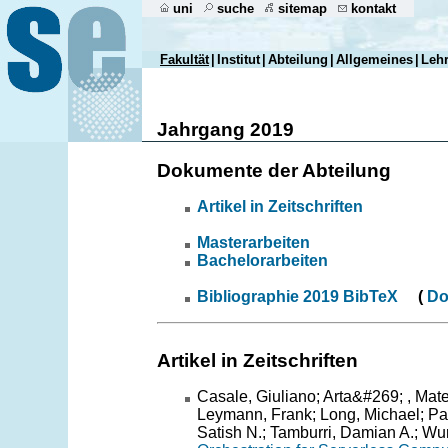
uni
suche
sitemap
kontakt
Fakultät
|
Institut
|
Abteilung
|
Allgemeines
|
Leh
Jahrgang 2019
Dokumente der Abteilung
Artikel in Zeitschriften
Masterarbeiten
Bachelorarbeiten
Bibliographie 2019 BibTeX
(
Do
Artikel in Zeitschriften
Casale, Giuliano; Arta&#269; , Mate
Leymann, Frank; Long, Michael; Pa
Satish N.; Tamburri, Damian A.; Wur