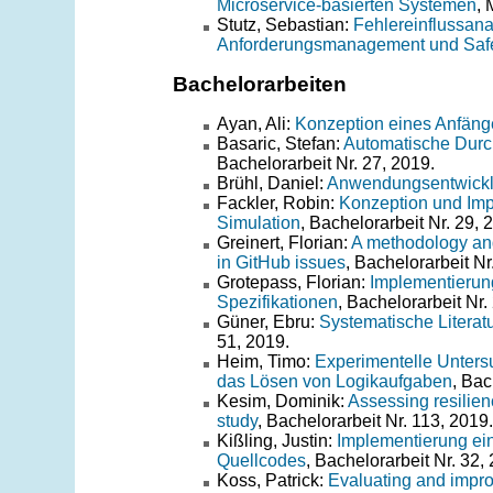
Microservice-basierten Systemen
, 
Stutz, Sebastian:
Fehlereinflussan
Anforderungsmanagement und Saf
Bachelorarbeiten
Ayan, Ali:
Konzeption eines Anfäng
Basaric, Stefan:
Automatische Durc
Bachelorarbeit Nr. 27, 2019.
Brühl, Daniel:
Anwendungsentwicklu
Fackler, Robin:
Konzeption und Imp
Simulation
, Bachelorarbeit Nr. 29, 
Greinert, Florian:
A methodology and 
in GitHub issues
, Bachelorarbeit Nr
Grotepass, Florian:
Implementierung
Spezifikationen
, Bachelorarbeit Nr.
Güner, Ebru:
Systematische Literat
51, 2019.
Heim, Timo:
Experimentelle Unters
das Lösen von Logikaufgaben
, Bac
Kesim, Dominik:
Assessing resilien
study
, Bachelorarbeit Nr. 113, 2019.
Kißling, Justin:
Implementierung ei
Quellcodes
, Bachelorarbeit Nr. 32,
Koss, Patrick:
Evaluating and impro