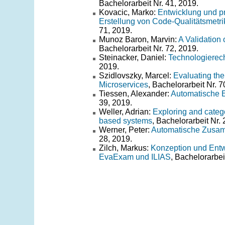
Bachelorarbeit Nr. 41, 2019.
Kovacic, Marko:
Entwicklung und pr
Erstellung von Code-Qualitätsmetr
71, 2019.
Munoz Baron, Marvin:
A Validation
Bachelorarbeit Nr. 72, 2019.
Steinacker, Daniel:
Technologierech
2019.
Szidlovszky, Marcel:
Evaluating the
Microservices
, Bachelorarbeit Nr. 7
Tiessen, Alexander:
Automatische Ex
39, 2019.
Weller, Adrian:
Exploring and catego
based systems
, Bachelorarbeit Nr. 
Werner, Peter:
Automatische Zusamm
28, 2019.
Zilch, Markus:
Konzeption und Entw
EvaExam und ILIAS
, Bachelorarbei