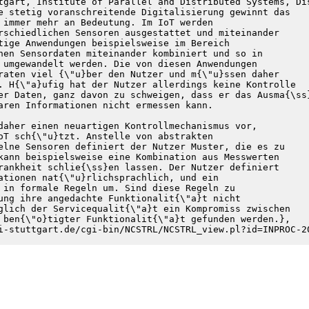
tgart, Institute of Parallel and Distributed Systems, Di
e stetig voranschreitende Digitalisierung gewinnt das

 immer mehr an Bedeutung. Im IoT werden

rschiedlichen Sensoren ausgestattet und miteinander

tige Anwendungen beispielsweise im Bereich

nen Sensordaten miteinander kombiniert und so in

 umgewandelt werden. Die von diesen Anwendungen

raten viel {\"u}ber den Nutzer und m{\"u}ssen daher

. H{\"a}ufig hat der Nutzer allerdings keine Kontrolle

er Daten, ganz davon zu schweigen, dass er das Ausma{\ss}
aren Informationen nicht ermessen kann.

daher einen neuartigen Kontrollmechanismus vor,

oT sch{\"u}tzt. Anstelle von abstrakten

elne Sensoren definiert der Nutzer Muster, die es zu

kann beispielsweise eine Kombination aus Messwerten

rankheit schlie{\ss}en lassen. Der Nutzer definiert

ationen nat{\"u}rlichsprachlich, und ein

 in formale Regeln um. Sind diese Regeln zu

ung ihre angedachte Funktionalit{\"a}t nicht

glich der Servicequalit{\"a}t ein Kompromiss zwischen

 ben{\"o}tigter Funktionalit{\"a}t gefunden werden.},
i-stuttgart.de/cgi-bin/NCSTRL/NCSTRL_view.pl?id=INPROC-2