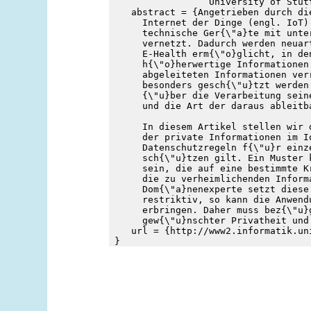
                  University of Stut
    abstract = {Angetrieben durch di
      Internet der Dinge (engl. IoT)
      technische Ger{\"a}te mit unte
      vernetzt. Dadurch werden neuar
      E-Health erm{\"o}glicht, in de
      h{\"o}herwertige Informationen
      abgeleiteten Informationen ver
      besonders gesch{\"u}tzt werden
      {\"u}ber die Verarbeitung sein
      und die Art der daraus ableitb
      In diesem Artikel stellen wir 
      der private Informationen im I
      Datenschutzregeln f{\"u}r einz
      sch{\"u}tzen gilt. Ein Muster 
      sein, die auf eine bestimmte K
      die zu verheimlichenden Inform
      Dom{\"a}nenexperte setzt diese
      restriktiv, so kann die Anwend
      erbringen. Daher muss bez{\"u}
      gew{\"u}nschter Privatheit und
    url = {http://www2.informatik.un
 }