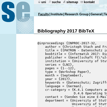
uni
suche
sitemap
kontakt
Faculty
|
Institute
|
Research Group
|
General
|
T
Bibliography 2017 BibTeX
@inproceedings {INPROC-2017-32,
    author = {Christoph Stach and Fr
    title = {{PATRON - Datenschutz i
    booktitle = {Informatik 2017: Di
    publisher = {Gesellschaft f{\"u}
    institution = {University of Stu
    series = {LNI},
    pages = {1--12},
    type = {Workshop Paper},
    month = {September},
    year = {2017},
    keywords = {Datenschutz; Zugriff
    language = {German},
    cr-category = {K.4.1 Computers a
                   D.4.6 Operating S
    contact = {Senden Sie eine E-Mai
    department = {University of Stut
                  University of Stut