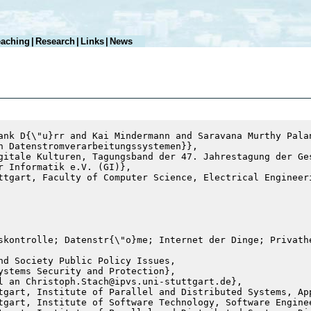
eaching
|
Research
|
Links
|
News
ank D{\"u}rr and Kai Mindermann and Saravana Murthy Pala
n Datenstromverarbeitungssystemen}},
gitale Kulturen, Tagungsband der 47. Jahrestagung der Ge
r Informatik e.V. (GI)},
ttgart, Faculty of Computer Science, Electrical Engineer
skontrolle; Datenstr{\"o}me; Internet der Dinge; Privath
nd Society Public Policy Issues,

ystems Security and Protection},
l an Christoph.Stach@ipvs.uni-stuttgart.de},
tgart, Institute of Parallel and Distributed Systems, App
tgart, Institute of Software Technology, Software Enginee