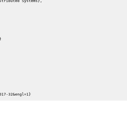
stributed Systems},


017-32&engl=1}