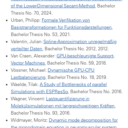
of the Lower-Dimensional Secant-Method
, Bachelor
Thesis No. 70, 2024.
Urban, Philipp:
Formale Verifikation von
Basistransformationen für Funktionsdarstellungen
,
Bachelor Thesis No. 53, 2021.
Valentin, Julian:
Spline-Approximation unregelmäßig
verteilter Daten
, Bachelor Thesis No. 2012, 2012.
Van Craen, Alexander:
GPU-beschleunigte Support-
Vector Machines
, Bachelor Thesis No. 59, 2018.
Vössner, Michael:
Dynamische GPU-CPU
Lastbalancierung
, Bachelor Thesis No. 18, 2019.
Waelde, Tilak:
A Study of Bottlenecks of parallel
Simulations with ESPResSo
, Bachelor Thesis No. 2016.
Wagner, Vincent:
Lastquantifizierung in
Molekülsimulationen mit langreichweitigen Kräften
,
Bachelor Thesis No. 93, 2016.
Widmayer, Moritz:
Dynamic mode decomposition for
the monodomain equation in neuromuscular system
,