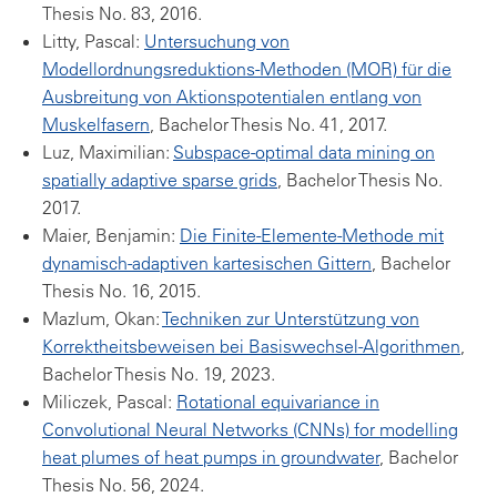
Thesis No. 83, 2016.
Litty, Pascal:
Untersuchung von
Modellordnungsreduktions-Methoden (MOR) für die
Ausbreitung von Aktionspotentialen entlang von
Muskelfasern
, Bachelor Thesis No. 41, 2017.
Luz, Maximilian:
Subspace-optimal data mining on
spatially adaptive sparse grids
, Bachelor Thesis No.
2017.
Maier, Benjamin:
Die Finite-Elemente-Methode mit
dynamisch-adaptiven kartesischen Gittern
, Bachelor
Thesis No. 16, 2015.
Mazlum, Okan:
Techniken zur Unterstützung von
Korrektheitsbeweisen bei Basiswechsel-Algorithmen
,
Bachelor Thesis No. 19, 2023.
Miliczek, Pascal:
Rotational equivariance in
Convolutional Neural Networks (CNNs) for modelling
heat plumes of heat pumps in groundwater
, Bachelor
Thesis No. 56, 2024.