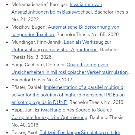
Mohamadsharief, Kamigar:
Invarianten von
Ansatzfunktionen beim Basiswechsel
, Bachelor Thesis
No. 21, 2022.
Mozikov, Eugen:
Automatische Bilderkennung von
hängenden Textilien
, Bachelor Thesis No. 55, 2020.
Mundinger, Finn-Jannik:
Lean als Werkzeug zur
Untersuchung numerischer Algorithmen
, Bachelor
Thesis No. 3, 2026.
Parga Cacheiro, Dominic:
Quantifizierung von
Unsicherheiten in mikroskopischer Verkehrssimulation
,
Bachelor Thesis No. 47, 2017.
Pfister, Daniel:
Implementation of a parallel multigrid
solver for the solution of higher-dimensional PDEs on
anisotropic grids in DUNE
, Bachelor Thesis No. 2016.
Rapp, Jan:
Entwicklung eines Source-to-Source
Compilers für explizite Optimierung
, Bachelor Thesis
No. 40, 2016.
Reiser, Axel:
Echtzeit-Festkörper-Simulation mit der