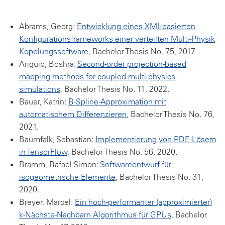
Abrams, Georg:
Entwicklung eines XML-basierten
Konfigurationsframeworks einer verteilten Multi-Physik
Kopplungssoftware
, Bachelor Thesis No. 75, 2017.
Ariguib, Boshra:
Second-order projection-based
mapping methods for coupled multi-physics
simulations
, Bachelor Thesis No. 11, 2022.
Bauer, Katrin:
B-Spline-Approximation mit
automatischem Differenzieren
, Bachelor Thesis No. 76,
2021.
Baumfalk, Sebastian:
Implementierung von PDE-Lösern
in TensorFlow
, Bachelor Thesis No. 56, 2020.
Bramm, Rafael Simon:
Softwareentwurf für
isogeometrische Elemente
, Bachelor Thesis No. 31,
2020.
Breyer, Marcel:
Ein hoch-performanter (approximierter)
k-Nächste-Nachbarn Algorithmus für GPUs
, Bachelor