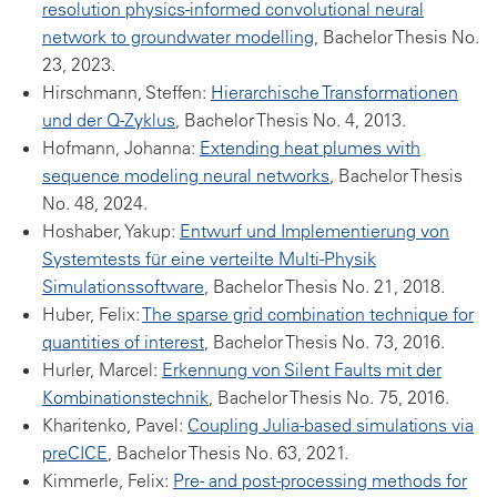
resolution physics-informed convolutional neural
network to groundwater modelling
, Bachelor Thesis No.
23, 2023.
Hirschmann, Steffen:
Hierarchische Transformationen
und der Q-Zyklus
, Bachelor Thesis No. 4, 2013.
Hofmann, Johanna:
Extending heat plumes with
sequence modeling neural networks
, Bachelor Thesis
No. 48, 2024.
Hoshaber, Yakup:
Entwurf und Implementierung von
Systemtests für eine verteilte Multi-Physik
Simulationssoftware
, Bachelor Thesis No. 21, 2018.
Huber, Felix:
The sparse grid combination technique for
quantities of interest
, Bachelor Thesis No. 73, 2016.
Hurler, Marcel:
Erkennung von Silent Faults mit der
Kombinationstechnik
, Bachelor Thesis No. 75, 2016.
Kharitenko, Pavel:
Coupling Julia-based simulations via
preCICE
, Bachelor Thesis No. 63, 2021.
Kimmerle, Felix:
Pre- and post-processing methods for