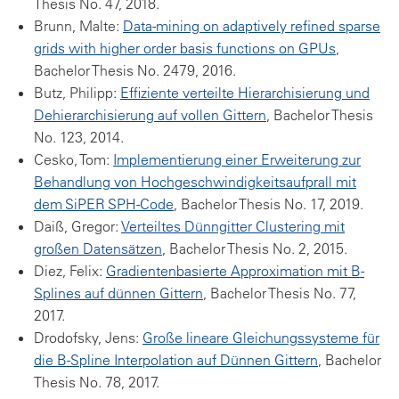
Thesis No. 47, 2018.
Brunn, Malte:
Data-mining on adaptively refined sparse
grids with higher order basis functions on GPUs
,
Bachelor Thesis No. 2479, 2016.
Butz, Philipp:
Effiziente verteilte Hierarchisierung und
Dehierarchisierung auf vollen Gittern
, Bachelor Thesis
No. 123, 2014.
Cesko, Tom:
Implementierung einer Erweiterung zur
Behandlung von Hochgeschwindigkeitsaufprall mit
dem SiPER SPH-Code
, Bachelor Thesis No. 17, 2019.
Daiß, Gregor:
Verteiltes Dünngitter Clustering mit
großen Datensätzen
, Bachelor Thesis No. 2, 2015.
Diez, Felix:
Gradientenbasierte Approximation mit B-
Splines auf dünnen Gittern
, Bachelor Thesis No. 77,
2017.
Drodofsky, Jens:
Große lineare Gleichungssysteme für
die B-Spline Interpolation auf Dünnen Gittern
, Bachelor
Thesis No. 78, 2017.