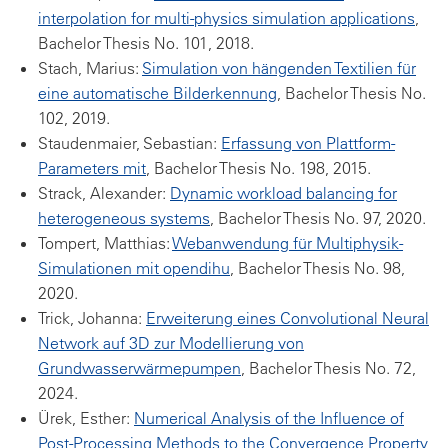
interpolation for multi-physics simulation applications
,
Bachelor Thesis No. 101, 2018.
Stach, Marius:
Simulation von hängenden Textilien für
eine automatische Bilderkennung
, Bachelor Thesis No.
102, 2019.
Staudenmaier, Sebastian:
Erfassung von Plattform-
Parameters mit
, Bachelor Thesis No. 198, 2015.
Strack, Alexander:
Dynamic workload balancing for
heterogeneous systems
, Bachelor Thesis No. 97, 2020.
Tompert, Matthias:
Webanwendung für Multiphysik-
Simulationen mit opendihu
, Bachelor Thesis No. 98,
2020.
Trick, Johanna:
Erweiterung eines Convolutional Neural
Network auf 3D zur Modellierung von
Grundwasserwärmepumpen
, Bachelor Thesis No. 72,
2024.
Ürek, Esther:
Numerical Analysis of the Influence of
Post-Processing Methods to the Convergence Property