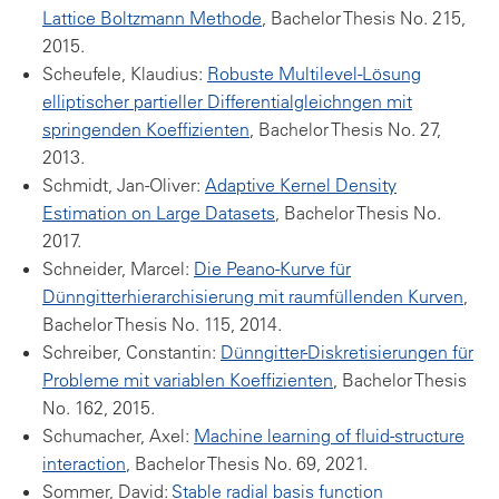
Lattice Boltzmann Methode
, Bachelor Thesis No. 215,
2015.
Scheufele, Klaudius:
Robuste Multilevel-Lösung
elliptischer partieller Differentialgleichngen mit
springenden Koeffizienten
, Bachelor Thesis No. 27,
2013.
Schmidt, Jan-Oliver:
Adaptive Kernel Density
Estimation on Large Datasets
, Bachelor Thesis No.
2017.
Schneider, Marcel:
Die Peano-Kurve für
Dünngitterhierarchisierung mit raumfüllenden Kurven
,
Bachelor Thesis No. 115, 2014.
Schreiber, Constantin:
Dünngitter-Diskretisierungen für
Probleme mit variablen Koeffizienten
, Bachelor Thesis
No. 162, 2015.
Schumacher, Axel:
Machine learning of fluid-structure
interaction
, Bachelor Thesis No. 69, 2021.
Sommer, David:
Stable radial basis function