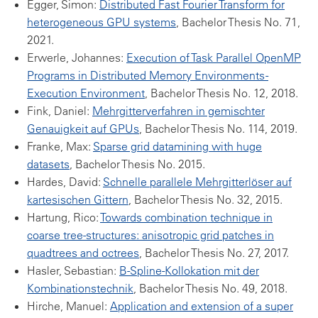
Egger, Simon:
Distributed Fast Fourier Transform for
heterogeneous GPU systems
, Bachelor Thesis No. 71,
2021.
Erwerle, Johannes:
Execution of Task Parallel OpenMP
Programs in Distributed Memory Environments -
Execution Environment
, Bachelor Thesis No. 12, 2018.
Fink, Daniel:
Mehrgitterverfahren in gemischter
Genauigkeit auf GPUs
, Bachelor Thesis No. 114, 2019.
Franke, Max:
Sparse grid datamining with huge
datasets
, Bachelor Thesis No. 2015.
Hardes, David:
Schnelle parallele Mehrgitterlöser auf
kartesischen Gittern
, Bachelor Thesis No. 32, 2015.
Hartung, Rico:
Towards combination technique in
coarse tree-structures: anisotropic grid patches in
quadtrees and octrees
, Bachelor Thesis No. 27, 2017.
Hasler, Sebastian:
B-Spline-Kollokation mit der
Kombinationstechnik
, Bachelor Thesis No. 49, 2018.
Hirche, Manuel:
Application and extension of a super