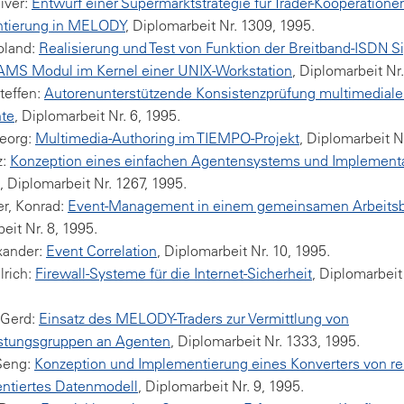
liver:
Entwurf einer Supermarktstrategie für Trader-Kooperatione
tierung in MELODY
, Diplomarbeit Nr. 1309, 1995.
oland:
Realisierung und Test von Funktion der Breitband-ISDN S
AMS Modul im Kernel einer UNIX-Workstation
, Diplomarbeit Nr.
Steffen:
Autorenunterstützende Konsistenzprüfung multimediale
te
, Diplomarbeit Nr. 6, 1995.
Georg:
Multimedia-Authoring im TIEMPO-Projekt
, Diplomarbeit Nr
z:
Konzeption eines einfachen Agentensystems und Implementa
, Diplomarbeit Nr. 1267, 1995.
ker, Konrad:
Event-Management in einem gemeinsamen Arbeitsb
eit Nr. 8, 1995.
xander:
Event Correlation
, Diplomarbeit Nr. 10, 1995.
lrich:
Firewall-Systeme für die Internet-Sicherheit
, Diplomarbeit
 Gerd:
Einsatz des MELODY-Traders zur Vermittlung von
istungsgruppen an Agenten
, Diplomarbeit Nr. 1333, 1995.
-Seng:
Konzeption und Implementierung eines Konverters von re
entiertes Datenmodell
, Diplomarbeit Nr. 9, 1995.