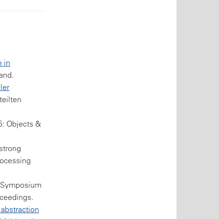
e in
and.
ler
teilten
: Objects &
strong
rocessing
: Symposium
ceedings.
 abstraction