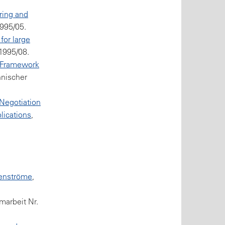
ing and
1995/05.
or large
 1995/08.
 Framework
hnischer
Negotiation
lications
,
tenströme
,
omarbeit Nr.