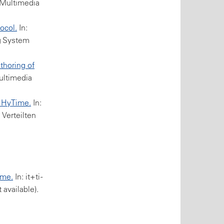
 Multimedia
ocol.
In:
g System
thoring of
ultimedia
h HyTime.
In:
 Verteilten
öme.
In: it+ti -
 available).