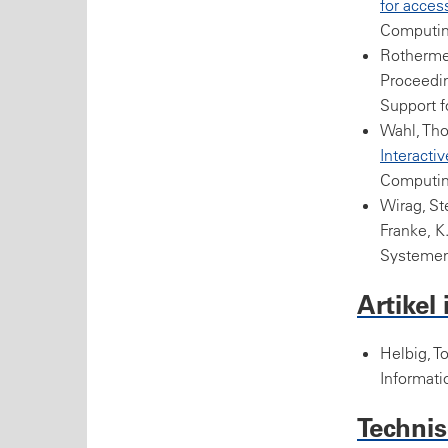
for acces
Computin
Rothermel
Proceedin
Support f
Wahl, Tho
Interacti
Computin
Wirag, St
Franke, K
Systemen
Artikel 
Helbig, T
Informati
Technis