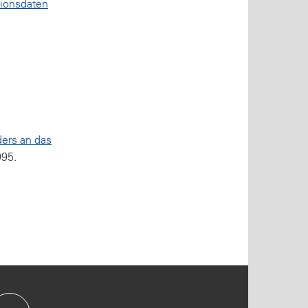
tionsdaten
ers an das
995.