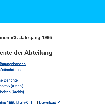
onen VS: Jahrgang 1995
nte der Abteilung
n Tagungsbänden
 Zeitschriften
he Berichte
eiten (Archiv)
beiten (Archiv)
phie 1995 BibTeX
(
Download
)