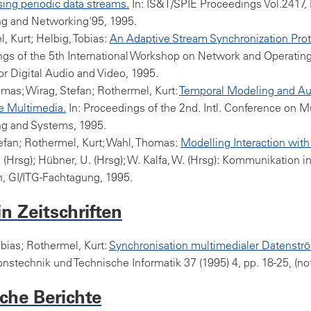
sing periodic data streams.
In: IS&T/SPIE Proceedings Vol.2417,
g and Networking'95, 1995.
, Kurt; Helbig, Tobias:
An Adaptive Stream Synchronization Prot
gs of the 5th International Workshop on Network and Operatin
or Digital Audio and Video, 1995.
mas; Wirag, Stefan; Rothermel, Kurt:
Temporal Modeling and Au
ve Multimedia.
In: Proceedings of the 2nd. Intl. Conference on M
g and Systems, 1995.
efan; Rothermel, Kurt; Wahl, Thomas:
Modelling Interaction wit
. (Hrsg); Hübner, U. (Hrsg); W. Kalfa, W. (Hrsg): Kommunikation in
, GI/ITG-Fachtagung, 1995.
in Zeitschriften
obias; Rothermel, Kurt:
Synchronisation multimedialer Datenstr
onstechnik und Technische Informatik 37 (1995) 4, pp. 18-25, (not
che Berichte