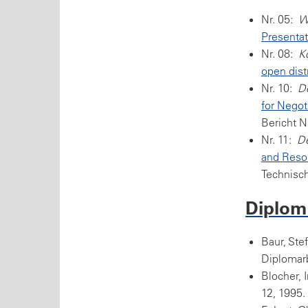
Nr. 05:
W
Presentat
Nr. 08:
K
open dist
Nr. 10:
De
for Negot
Bericht N
Nr. 11:
De
and Resou
Technisch
Diploma
Baur, Ste
Diplomarb
Blocher, 
12, 1995.