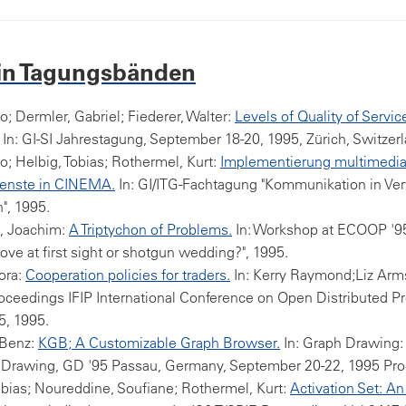
 in Tagungsbänden
go; Dermler, Gabriel; Fiederer, Walter:
Levels of Quality of Servic
In: GI-SI Jahrestagung, September 18-20, 1995, Zürich, Switzerl
go; Helbig, Tobias; Rothermel, Kurt:
Implementierung multimedia
enste in CINEMA.
In: GI/ITG-Fachtagung "Kommunikation in Ver
", 1995.
 Joachim:
A Triptychon of Problems.
In: Workshop at ECOOP '95
ove at first sight or shotgun wedding?", 1995.
ora:
Cooperation policies for traders.
In: Kerry Raymond;Liz Arm
roceedings IFIP International Conference on Open Distributed P
5, 1995.
 Benz:
KGB; A Customizable Graph Browser.
In: Graph Drawing
 Drawing, GD '95 Passau, Germany, September 20-22, 1995 Pro
obias; Noureddine, Soufiane; Rothermel, Kurt:
Activation Set: An