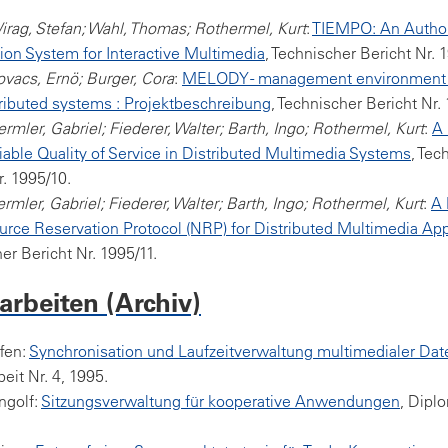
irag, Stefan; Wahl, Thomas; Rothermel, Kurt
:
TIEMPO: An Author
ion System for Interactive Multimedia
, Technischer Bericht Nr. 
ovacs, Ernö; Burger, Cora
:
MELODY - management environment f
ributed systems : Projektbeschreibung
, Technischer Bericht Nr.
rmler, Gabriel; Fiederer, Walter; Barth, Ingo; Rothermel, Kurt
:
A
iable Quality of Service in Distributed Multimedia Systems
, Tec
r. 1995/10.
rmler, Gabriel; Fiederer, Walter; Barth, Ingo; Rothermel, Kurt
:
A 
rce Reservation Protocol (NRP) for Distributed Multimedia App
er Bericht Nr. 1995/11.
rbeiten (Archiv)
ffen:
Synchronisation und Laufzeitverwaltung multimedialer Da
eit Nr. 4, 1995.
Ingolf:
Sitzungsverwaltung für kooperative Anwendungen
, Dipl