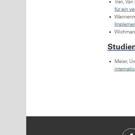
Tran, Van
für ein v
Wannenma
Implemen
Wichmann
Studien
Meier, U
internati