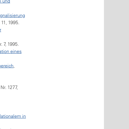
n und
ignalisierung
 11, 1995.
r
. 7, 1995.
tion eines
ereich
,
 Nr. 1277,
lationalem in