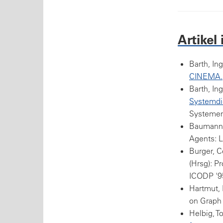
Artikel
Barth, In
CINEMA.
Barth, In
Systemdi
Systemen
Baumann,
Agents: L
Burger, C
(Hrsg): P
ICODP '9
Hartmut,
on Graph
Helbig, T