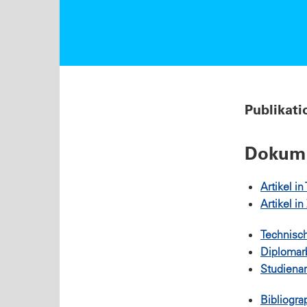
Publikati
Dokume
Artikel i
Artikel in
Technisc
Diplomarb
Studienar
Bibliogra