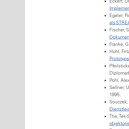
Eckert, O
Implemen
Egeler, R
als STRE
Fischer, 
Dokumen
Franke, 
Hohl, Frit
Prototyps
Pfeilstic
Diplomarb
Pohl, Ale
Sellner, U
1995.
Souczek,
Dienstle
The, Tek
objektori