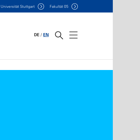
Uni
versität Stuttgart
F
akultät
05
DE
/
EN