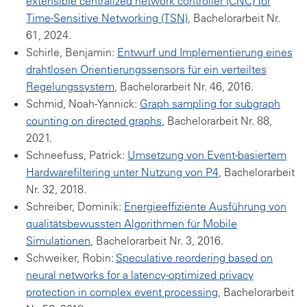
extensible centralized network controller (CNC) for
Time-Sensitive Networking (TSN)
, Bachelorarbeit Nr.
61, 2024.
Schirle, Benjamin:
Entwurf und Implementierung eines
drahtlosen Orientierungssensors für ein verteiltes
Regelungssystem
, Bachelorarbeit Nr. 46, 2016.
Schmid, Noah-Yannick:
Graph sampling for subgraph
counting on directed graphs
, Bachelorarbeit Nr. 88,
2021.
Schneefuss, Patrick:
Umsetzung von Event-basiertem
Hardwarefiltering unter Nutzung von P4
, Bachelorarbeit
Nr. 32, 2018.
Schreiber, Dominik:
Energieeffiziente Ausführung von
qualitätsbewussten Algorithmen für Mobile
Simulationen
, Bachelorarbeit Nr. 3, 2016.
Schweiker, Robin:
Speculative reordering based on
neural networks for a latency-optimized privacy
protection in complex event processing
, Bachelorarbeit