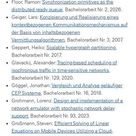
Floor, Ramon:
Synchronization primitives as the
distributed ready queue
, Bachelorarbeit Nr. 2, 2026.
Geiger, Lars:
Konzipierung und Realisierung eines
kontextbezogenen Kommunikations­mechanismus auf
der Basis von inhaltsbezogenen
Vermittlungsalgorithmen
, Bachelorarbeit Nr. 3, 2007.
Geppert, Heiko:
Scalable hypergraph partitioning
,
Bachelorarbeit Nr. 2017.
Glavackij, Alexander:
Tracing-based scheduling of
isochronous traffic in time-sensitive networks
,
Bachelorarbeit Nr. 129, 2020.
Göggel, Jonathan:
Vergleich und Analyse geläufiger
CEP Systeme
, Bachelorarbeit Nr. 16, 2018.
Grohmann, Lorenz:
Design and implementation of a
network emulator with stochastic network delay
support
, Bachelorarbeit Nr. 93, 2023.
Großmann, Steven:
Efficient Solving of Linear
Equations on Mobile Devices Utilizing a Cloud-