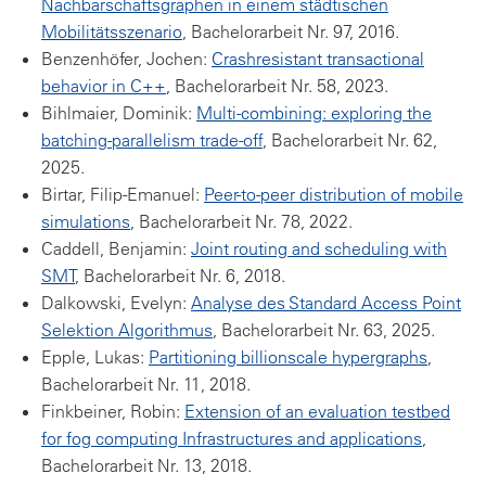
Nachbarschaftsgraphen in einem städtischen
Mobilitätsszenario
, Bachelorarbeit Nr. 97, 2016.
Benzenhöfer, Jochen:
Crashresistant transactional
behavior in C++
, Bachelorarbeit Nr. 58, 2023.
Bihlmaier, Dominik:
Multi-combining: exploring the
batching-parallelism trade-off
, Bachelorarbeit Nr. 62,
2025.
Birtar, Filip-Emanuel:
Peer-to-peer distribution of mobile
simulations
, Bachelorarbeit Nr. 78, 2022.
Caddell, Benjamin:
Joint routing and scheduling with
SMT
, Bachelorarbeit Nr. 6, 2018.
Dalkowski, Evelyn:
Analyse des Standard Access Point
Selektion Algorithmus
, Bachelorarbeit Nr. 63, 2025.
Epple, Lukas:
Partitioning billionscale hypergraphs
,
Bachelorarbeit Nr. 11, 2018.
Finkbeiner, Robin:
Extension of an evaluation testbed
for fog computing Infrastructures and applications
,
Bachelorarbeit Nr. 13, 2018.