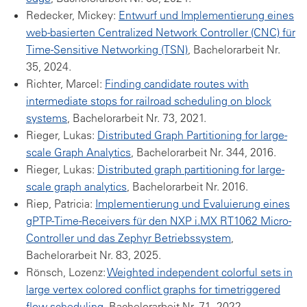
Redecker, Mickey:
Entwurf und Implementierung eines
web-basierten Centralized Network Controller (CNC) für
Time-Sensitive Networking (TSN)
, Bachelorarbeit Nr.
35, 2024.
Richter, Marcel:
Finding candidate routes with
intermediate stops for railroad scheduling on block
systems
, Bachelorarbeit Nr. 73, 2021.
Rieger, Lukas:
Distributed Graph Partitioning for large-
scale Graph Analytics
, Bachelorarbeit Nr. 344, 2016.
Rieger, Lukas:
Distributed graph partitioning for large-
scale graph analytics
, Bachelorarbeit Nr. 2016.
Riep, Patricia:
Implementierung und Evaluierung eines
gPTP-Time-Receivers für den NXP i.MX RT1062 Micro-
Controller und das Zephyr Betriebssystem
,
Bachelorarbeit Nr. 83, 2025.
Rönsch, Lozenz:
Weighted independent colorful sets in
large vertex colored conflict graphs for timetriggered
flow scheduling
, Bachelorarbeit Nr. 71, 2022.