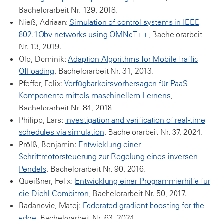
Bachelorarbeit Nr. 129, 2018.
Nieß, Adriaan:
Simulation of control systems in IEEE
802.1Qbv networks using OMNeT++
, Bachelorarbeit
Nr. 13, 2019.
Olp, Dominik:
Adaption Algorithms for Mobile Traffic
Offloading
, Bachelorarbeit Nr. 31, 2013.
Pfeffer, Felix:
Verfügbarkeitsvorhersagen für PaaS
Komponente mittels maschinellem Lernens
,
Bachelorarbeit Nr. 84, 2018.
Philipp, Lars:
Investigation and verification of real-time
schedules via simulation
, Bachelorarbeit Nr. 37, 2024.
Prölß, Benjamin:
Entwicklung einer
Schrittmotorsteuerung zur Regelung eines inversen
Pendels
, Bachelorarbeit Nr. 90, 2016.
Queißner, Felix:
Entwicklung einer Programmierhilfe für
die Diehl Combitron
, Bachelorarbeit Nr. 50, 2017.
Radanovic, Matej:
Federated gradient boosting for the
edge
, Bachelorarbeit Nr. 63, 2024.