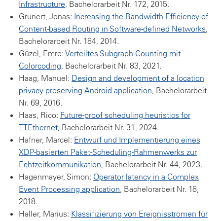
Infrastructure
, Bachelorarbeit Nr. 172, 2015.
Grunert, Jonas:
Increasing the Bandwidth Efficiency of
Content-based Routing in Software-defined Networks
,
Bachelorarbeit Nr. 184, 2014.
Güzel, Emre:
Verteiltes Subgraph-Counting mit
Colorcoding
, Bachelorarbeit Nr. 83, 2021.
Haag, Manuel:
Design and development of a location
privacy-preserving Android application
, Bachelorarbeit
Nr. 69, 2016.
Haas, Rico:
Future-proof scheduling heuristics for
TTEthernet
, Bachelorarbeit Nr. 31, 2024.
Hafner, Marcel:
Entwurf und Implementierung eines
XDP-basierten Paket-Scheduling-Rahmenwerks zur
Echtzeitkommunikation
, Bachelorarbeit Nr. 44, 2023.
Hagenmayer, Simon:
Operator latency in a Complex
Event Processing application
, Bachelorarbeit Nr. 18,
2018.
Haller, Marius:
Klassifizierung von Ereignisströmen für