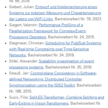
Nr. 56, 2018.
Siebert, Julian:
Entwurf und Implementierung eines
Systems zur präzisen Messung und Charakterisierung
der Latenz von WiFi-Links
, Bachelorarbeit Nr. 78, 2023.
Siegert, Valentin:
Performance Profiling of a
Parallelization Framework for Complex-Event-
Processing Operators
, Bachelorarbeit Nr. 24, 2015.
Stegmaier, Christian:
Scheduling for Pub/Sub Systems
with Real-time Constraints over Time-Sensitive
Networks
, Bachelorarbeit Nr. 34, 2019.
Stifel, Alexander:
Scalability investigation of event
processing systems
, Bachelorarbeit Nr. 35, 2018.
Strauß, Jan:
Control-plane Consistency in Software-
defined Networking: Distributed Controller
Synchronization using the ISIS2 Toolkit
, Bachelorarbeit
Nr. 186, 2015.
Sucic, Filip:
Split-EE-Transformer - Combine Splitting and
Early-Exiting in Vision Transformers
, Bachelorarbeit Nr.