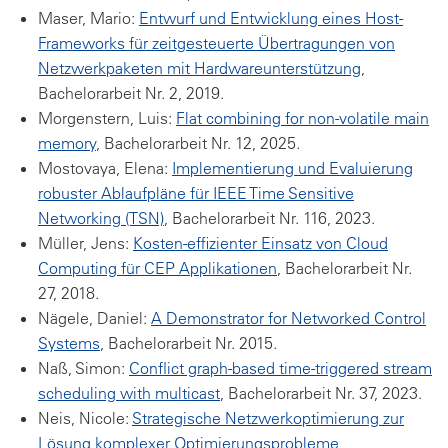
Maser, Mario:
Entwurf und Entwicklung eines Host-
Frameworks für zeitgesteuerte Übertragungen von
Netzwerkpaketen mit Hardwareunterstützung
,
Bachelorarbeit Nr. 2, 2019.
Morgenstern, Luis:
Flat combining for non-volatile main
memory
, Bachelorarbeit Nr. 12, 2025.
Mostovaya, Elena:
Implementierung und Evaluierung
robuster Ablaufpläne für IEEE Time Sensitive
Networking (TSN)
, Bachelorarbeit Nr. 116, 2023.
Müller, Jens:
Kosten-effizienter Einsatz von Cloud
Computing für CEP Applikationen
, Bachelorarbeit Nr.
27, 2018.
Nägele, Daniel:
A Demonstrator for Networked Control
Systems
, Bachelorarbeit Nr. 2015.
Naß, Simon:
Conflict graph-based time-triggered stream
scheduling with multicast
, Bachelorarbeit Nr. 37, 2023.
Neis, Nicole:
Strategische Netzwerkoptimierung zur
Lösung komplexer Optimierungsprobleme
,